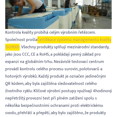
Kontrola kvality probíhá celým výrobním řetězcem.
Společnost prošla
Certifikace systému managementu kvality
ISO9001
. Všechny produkty splňují mezinárodní standardy,
jako jsou CCC, CE a RoHS, a pokládají pevný základ pro
expanzi na globálním trhu. Nezávislé testovací centrum
provádí kontrolu celého procesu surovin, polotovarů a
hotových výrobků. Každý produkt je označen jedinečným
QR kódem, aby byla zajištěna sledovatelnost celého
životního cyklu. Klíčové výrobní postupy využívají 4hodinový
nepřetržitý provozní test při plném zatížení spolu s
několika bezpečnostními ochranami proti elektrickému
svodu, přehřátí a přepětí, aby bylo zajištěno, že produkty