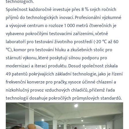
technologiích.
Společnost každoročně investuje přes 8 % svých ročních
příjmů do technologických inovací. Profesionální výzkumné
a vývojové centrum o rozloze 1 000 metrů čtverečních je
vybaveno pokročilými testovacími zařízeními, včetně
laboratoří pro testování životního prostředí (-20 ℃ až 60
℃), komor pro testování hluku a zkušebních stolic pro
stárnutí výkonu, které poskytují silnou podporu pro
modernizaci a iteraci produktu. Dosud společnost získala
49 patentů pokrývajících základní technologie, jako je řízení
frekvenční konverze pro pračky, vysoce účinné chlazení a
nízkohlučný provoz vzduchových chladičů, přičemž řada
technologií dosahuje pokročilých průmyslových standardů.