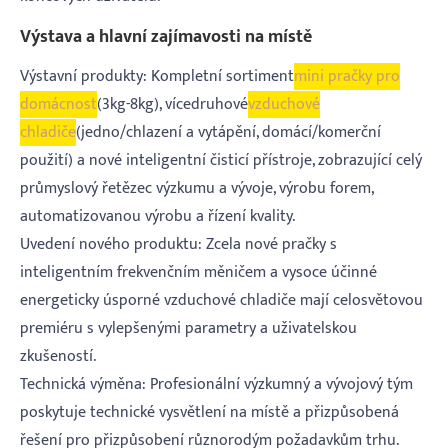
Výstava a hlavní zajímavosti na místě
Výstavní produkty: Kompletní sortiment
mini pračky pro
domácnost
(3kg-8kg), vícedruhové
vzduchové
chladiče
(jedno/chlazení a vytápění, domácí/komerční
použití) a nové inteligentní čisticí přístroje, zobrazující celý
průmyslový řetězec výzkumu a vývoje, výrobu forem,
automatizovanou výrobu a řízení kvality.
Uvedení nového produktu: Zcela nové pračky s
inteligentním frekvenčním měničem a vysoce účinné
energeticky úsporné vzduchové chladiče mají celosvětovou
premiéru s vylepšenými parametry a uživatelskou
zkušeností.
Technická výměna: Profesionální výzkumný a vývojový tým
poskytuje technické vysvětlení na místě a přizpůsobená
řešení pro přizpůsobení různorodým požadavkům trhu.