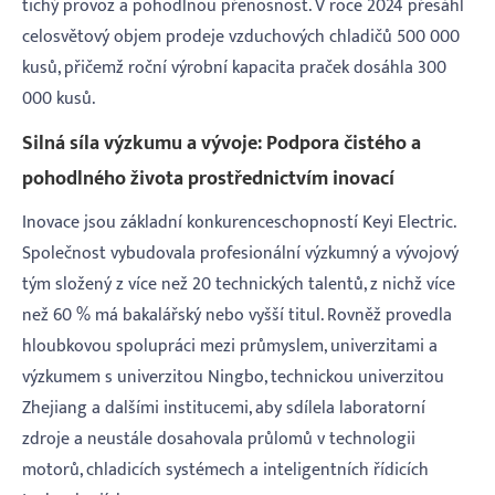
tichý provoz a pohodlnou přenosnost. V roce 2024 přesáhl
celosvětový objem prodeje vzduchových chladičů 500 000
kusů, přičemž roční výrobní kapacita praček dosáhla 300
000 kusů.
Silná síla výzkumu a vývoje: Podpora čistého a
pohodlného života prostřednictvím inovací
Inovace jsou základní konkurenceschopností Keyi Electric.
Společnost vybudovala profesionální výzkumný a vývojový
tým složený z více než 20 technických talentů, z nichž více
než 60 % má bakalářský nebo vyšší titul. Rovněž provedla
hloubkovou spolupráci mezi průmyslem, univerzitami a
výzkumem s univerzitou Ningbo, technickou univerzitou
Zhejiang a dalšími institucemi, aby sdílela laboratorní
zdroje a neustále dosahovala průlomů v technologii
motorů, chladicích systémech a inteligentních řídicích