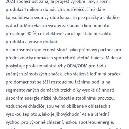
2023 společnost zahájila projekt výrobní linky s roční
produkcí 1 milionu domácích spotřebičů, čímž dále
konsolidovala svou výrobní kapacitu pro pračky a chladiče
vzduchu. Míra vlastní výroby základních komponentů
přesahuje 90 %, což efektivně zaručuje stabilní kvalitu
produktu a včasné dodání.
V současnosti společnost slouží jako prémiový partner pro
přední značky domácích spotřebičů včetně Haier a Midea a
poskytuje profesionální služby OEM/ODM pro řadu
známých zámořských značek. Jeho vlajková loď mini praček
pro domácnost se těší rostoucímu tržnímu podílu na
segmentovaných domácích trzích díky vysoké účinnosti,
úsporám energie, nízké hlučnosti a stabilnímu provozu.
Vzduchové chladiče jsou velmi oblíbené v oblastech s
vysokou teplotou, jako je jihovýchodní Asie a Střední
východ, pro výkonné chlazení, nízkou spotřebu energie,