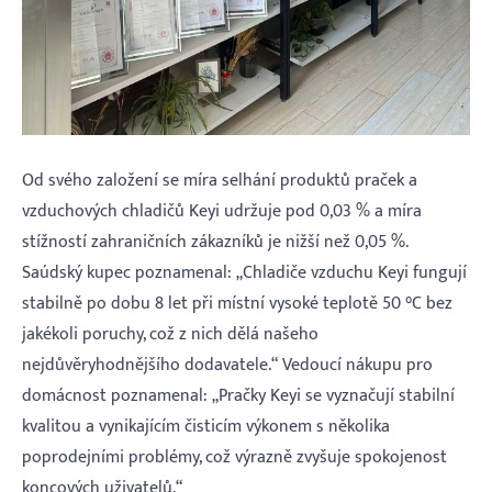
Od svého založení se míra selhání produktů praček a
vzduchových chladičů Keyi udržuje pod 0,03 % a míra
stížností zahraničních zákazníků je nižší než 0,05 %.
Saúdský kupec poznamenal: „Chladiče vzduchu Keyi fungují
stabilně po dobu 8 let při místní vysoké teplotě 50 °C bez
jakékoli poruchy, což z nich dělá našeho
nejdůvěryhodnějšího dodavatele.“ Vedoucí nákupu pro
domácnost poznamenal: „Pračky Keyi se vyznačují stabilní
kvalitou a vynikajícím čisticím výkonem s několika
poprodejními problémy, což výrazně zvyšuje spokojenost
koncových uživatelů.“