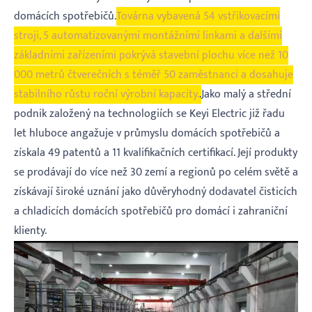
domácích spotřebičů.
Továrna vybavená 54 vstřikovacími
stroji, 5 automatizovanými montážními linkami a dalšími
základními zařízeními pokrývá stavební plochu více než 10
000 metrů čtverečních s téměř 50 zaměstnanci a dosahuje
stabilního růstu roční výrobní kapacity.
.
Jako malý a střední
podnik založený na technologiích se Keyi Electric již řadu
let hluboce angažuje v průmyslu domácích spotřebičů a
získala 49 patentů a 11 kvalifikačních certifikací. Její produkty
se prodávají do více než 30 zemí a regionů po celém světě a
získávají široké uznání jako důvěryhodný dodavatel čisticích
a chladicích domácích spotřebičů pro domácí i zahraniční
klienty.