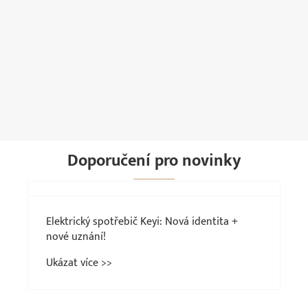
Průmyslový solární ventilátor chladiče
vzduchu
Ukázat více >>
Doporučení pro novinky
Elektrický spotřebič Keyi: Nová identita +
nové uznání!
Ukázat více >>