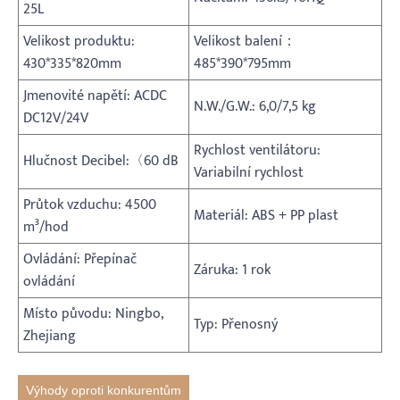
25L
Velikost produktu:
Velikost balení：
430*335*820mm
485*390*795mm
Jmenovité napětí: ACDC
N.W./G.W.: 6,0/7,5 kg
DC12V/24V
Rychlost ventilátoru:
Hlučnost Decibel:〈60 dB
Variabilní rychlost
Průtok vzduchu: 4500
Materiál: ABS + PP plast
m³/hod
Ovládání: Přepínač
Záruka: 1 rok
ovládání
Místo původu: Ningbo,
Typ: Přenosný
Zhejiang
Výhody oproti konkurentům