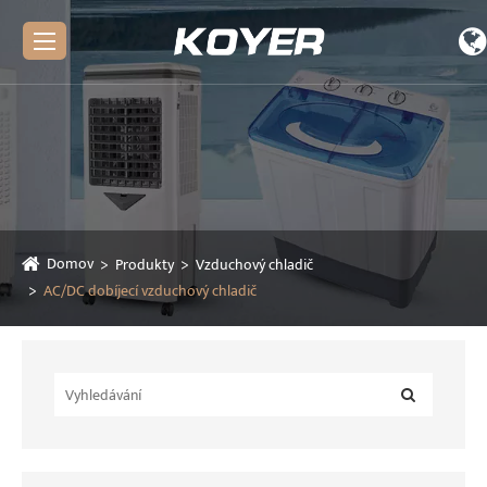
Domov
Produkty
Vzduchový chladič
AC/DC dobíjecí vzduchový chladič