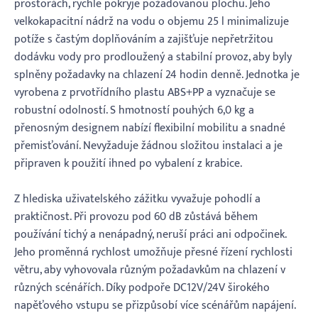
prostorách, rychle pokryje požadovanou plochu. Jeho
velkokapacitní nádrž na vodu o objemu 25 l minimalizuje
potíže s častým doplňováním a zajišťuje nepřetržitou
dodávku vody pro prodloužený a stabilní provoz, aby byly
splněny požadavky na chlazení 24 hodin denně. Jednotka je
vyrobena z prvotřídního plastu ABS+PP a vyznačuje se
robustní odolností. S hmotností pouhých 6,0 kg a
přenosným designem nabízí flexibilní mobilitu a snadné
přemisťování. Nevyžaduje žádnou složitou instalaci a je
připraven k použití ihned po vybalení z krabice.
Z hlediska uživatelského zážitku vyvažuje pohodlí a
praktičnost. Při provozu pod 60 dB zůstává během
používání tichý a nenápadný, neruší práci ani odpočinek.
Jeho proměnná rychlost umožňuje přesné řízení rychlosti
větru, aby vyhovovala různým požadavkům na chlazení v
různých scénářích. Díky podpoře DC12V/24V širokého
napěťového vstupu se přizpůsobí více scénářům napájení.