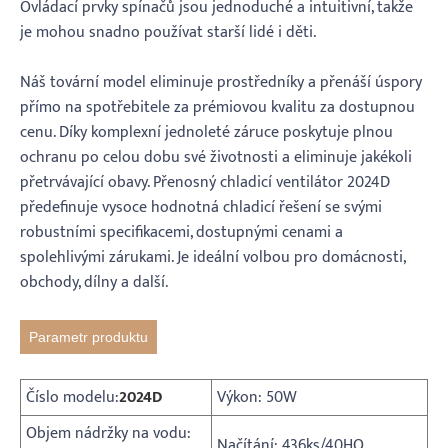
Ovládací prvky spínačů jsou jednoduché a intuitivní, takže
je mohou snadno používat starší lidé i děti.
Náš tovární model eliminuje prostředníky a přenáší úspory
přímo na spotřebitele za prémiovou kvalitu za dostupnou
cenu. Díky komplexní jednoleté záruce poskytuje plnou
ochranu po celou dobu své životnosti a eliminuje jakékoli
přetrvávající obavy. Přenosný chladicí ventilátor 2024D
předefinuje vysoce hodnotná chladicí řešení se svými
robustními specifikacemi, dostupnými cenami a
spolehlivými zárukami. Je ideální volbou pro domácnosti,
obchody, dílny a další.
Parametr produktu
Číslo modelu:
2024D
Výkon: 50W
Objem nádržky na vodu:
Načítání: 436ks/40HQ