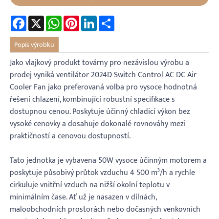
Facebook
X
WhatsApp
Pinterest
LinkedIn
Share
Popis výrobku
Jako vlajkový produkt továrny pro nezávislou výrobu a
prodej vyniká ventilátor 2024D Switch Control AC DC Air
Cooler Fan jako preferovaná volba pro vysoce hodnotná
řešení chlazení, kombinující robustní specifikace s
dostupnou cenou. Poskytuje účinný chladicí výkon bez
vysoké cenovky a dosahuje dokonalé rovnováhy mezi
praktičností a cenovou dostupností.
Tato jednotka je vybavena 50W vysoce účinným motorem a
poskytuje působivý průtok vzduchu 4 500 m³/h a rychle
cirkuluje vnitřní vzduch na nižší okolní teplotu v
minimálním čase. Ať už je nasazen v dílnách,
maloobchodních prostorách nebo dočasných venkovních